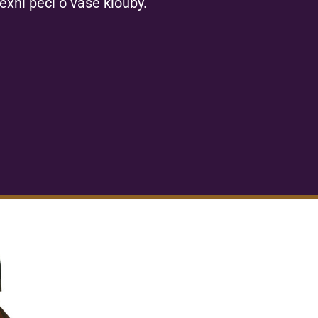
xní péči o vaše klouby.