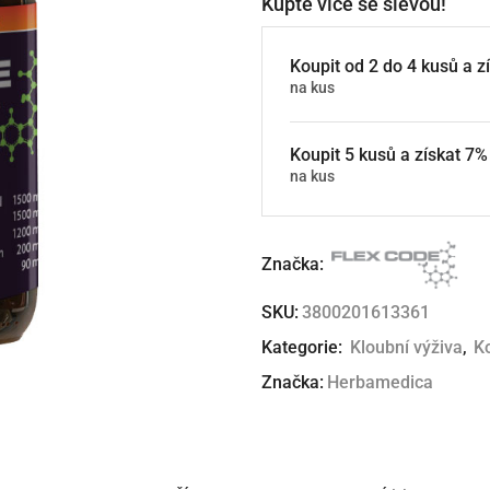
Kupte více se slevou!
Koupit od 2 do 4 kusů a 
na kus
Koupit 5 kusů a získat 7
na kus
Značka:
SKU:
3800201613361
Kategorie:
Kloubní výživa
,
K
Značka:
Herbamedica