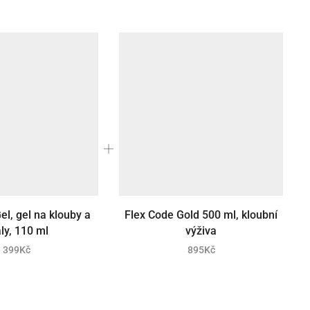
el, gel na klouby a
Flex Code Gold 500 ml, kloubní
ly, 110 ml
výživa
399
Kč
895
Kč