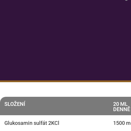
SLOŽENÍ
20 ML
DENNĚ
Glukosamin sulfát 2KCl
1500 m