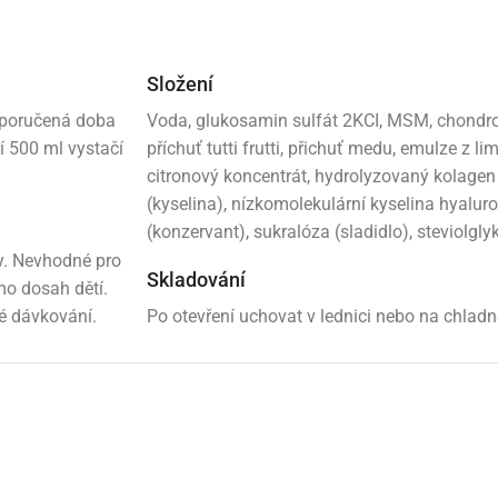
Složení
Doporučená doba
Voda, glukosamin sulfát 2KCI, MSM, chondroit
í 500 ml vystačí
příchuť tutti frutti, přichuť medu, emulze z li
citronový koncentrát, hydrolyzovaný kolagen (
(kyselina), nízkomolekulární kyselina hyalur
(konzervant), sukralóza (sladidlo), steviolgly
ky. Nevhodné pro
Skladování
mo dosah dětí.
é dávkování.
Po otevření uchovat v lednici nebo na chladn