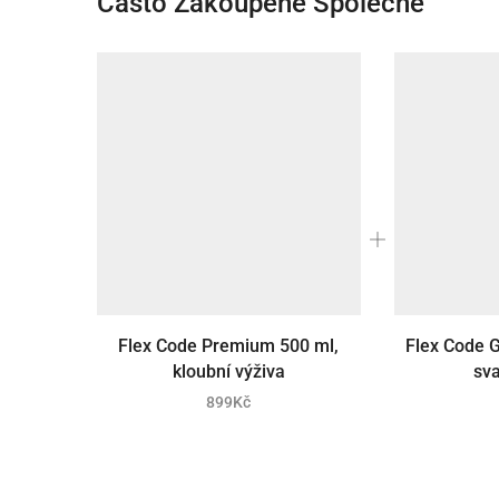
Často Zakoupené Společně
Flex Code Premium 500 ml,
Flex Code G
kloubní výživa
sva
899
Kč