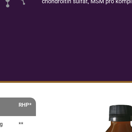
chondroitin sulfát, MSM pro komple
RHP*
g
**