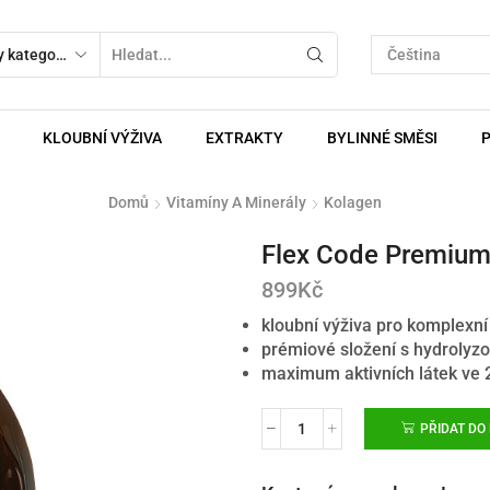
KLOUBNÍ VÝŽIVA
EXTRAKTY
BYLINNÉ SMĚSI
Domů
Vitamíny A Minerály
Kolagen
Flex Code Premium 
899
Kč
kloubní výživa pro komplexní
prémiové složení s hydroly
maximum aktivních látek ve 
PŘIDAT DO