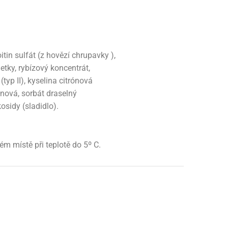
in sulfát (z hovězí chrupavky ),
metky, rybízový koncentrát,
typ II), kyselina citrónová
onová, sorbát draselný
kosidy (sladidlo).
ém místě při teplotě do 5º C.