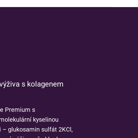
 výživa s kolagenem
de Premium s
olekulární kyselinou
i – glukosamin sulfát 2KCl,