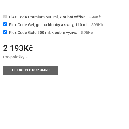
Flex Code Premium 500 ml, kloubní výživa
899
Kč
Flex Code Gel, gel na klouby a svaly, 110 ml
399
Kč
Flex Code Gold 500 ml, kloubní výživa
895
Kč
2 193
Kč
Pro položky 3
PŘIDAT VŠE DO KOŠÍKU