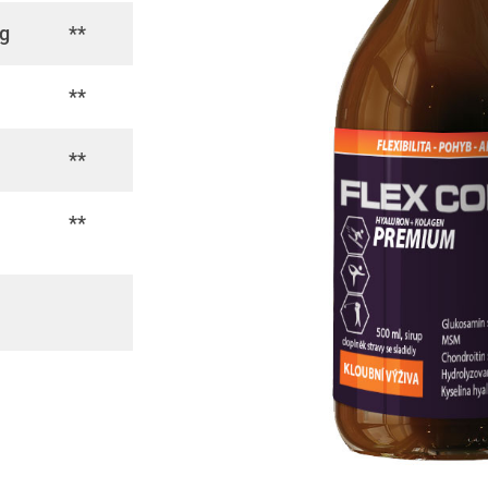
g
**
**
**
**