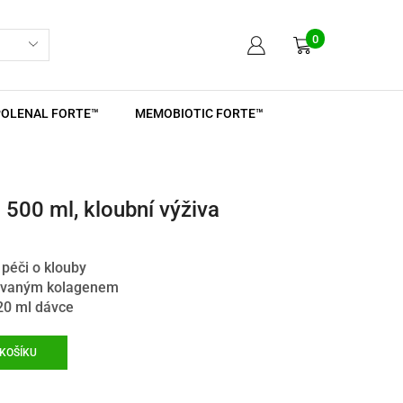
0
POLENAL FORTE™
MEMOBIOTIC FORTE™
500 ml, kloubní výživa
 péči o klouby
zovaným kolagenem
20 ml dávce
 KOŠÍKU