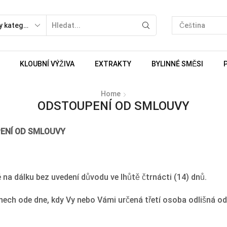
KLOUBNÍ VÝŽIVA
EXTRAKTY
BYLINNÉ SMĚSI
Home
ODSTOUPENÍ OD SMLOUVY
ENÍ OD SMLOUVY
na dálku bez uvedení důvodu ve lhůtě čtrnácti (14) dnů.
ech ode dne, kdy Vy nebo Vámi určená třetí osoba odlišná od