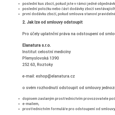
poslední kus zboží, pokud jste v rámci jedné objednáv
poslední položku nebo část dodávky zboží sestávajícíh
první dodávku zboží, pokud smlouva stanoví pravideln
2. Jak lze od smlouvy odstoupit
Pro účely uplatnění práva na odstoupení od smlou
Elanatura s.r.o.
Institut celostní medicíny
Přemyslovská 1390
252 63, Roztoky
e-mail: eshop@elanatura.cz
o svém rozhodnutí odstoupit od smlouvy jednozn
dopisem zaslaným prostřednictvím provozovatele poš
e-mailem,
prostřednictvím formuláře pro odstoupení od smlouvy