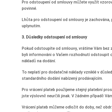
Pro odstoupení od smlouvy můžete využít vzorový
povinné.
Lhůta pro odstoupení od smlouvy je zachována, p
uplynutím.
3. Důsledky odstoupení od smlouvy
Pokud odstoupíte od smlouvy, vrátíme Vám bez zb
byli informováni o Vašem rozhodnutí odstoupit od
nákladů na dodání.
To neplatí pro dodatečné náklady vzniklé v důsle
standardního dodání nabízený prodávajícím.
Pro vrácení plateb použijeme stejný platební pros
jste výslovně neurčili jinak. V žádném případě Vá
Vrácení plateb můžeme odložit do doby, než obdrž