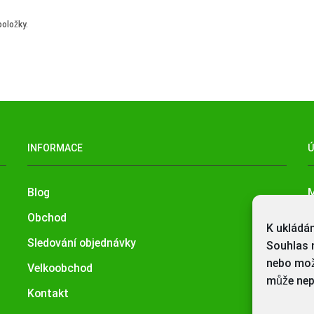
položky.
INFORMACE
Blog
M
Obchod
O
K ukládá
Sledování objednávky
S
Souhlas 
nebo mož
Velkoobchod
M
může nepř
Kontakt