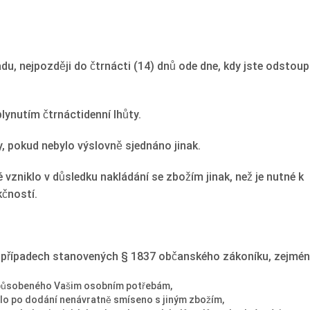
u, nejpozději do čtrnácti (14) dnů ode dne, kdy jste odstoupi
lynutím čtrnáctidenní lhůty.
, pokud nebylo výslovně sjednáno jinak.
vzniklo v důsledku nakládání se zbožím jinak, než je nutné k
kčností.
v případech stanovených § 1837 občanského zákoníku, zejmén
způsobeného Vašim osobním potřebám,
bylo po dodání nenávratně smíseno s jiným zbožím,