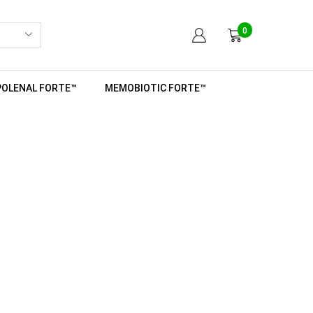
0
POLENAL FORTE™
MEMOBIOTIC FORTE™
2021 ELANATURA s.r.o. |
Elanatura.cz