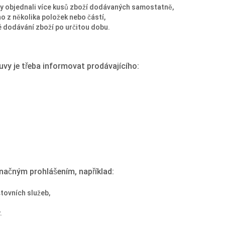
ky objednali více kusů zboží dodávaných samostatně,
o z několika položek nebo částí,
é dodávání zboží po určitou dobu.
vy je třeba informovat prodávajícího:
ačným prohlášením, například:
tovních služeb,
.