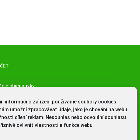
ÚČET
oje objednávky
dstoupení od smlouvy
ní informací o zařízení používáme soubory cookies.
práva dat – GDPR
nám umožní zpracovávat údaje, jako je chování na webu
nosti cílení reklam. Nesouhlas nebo odvolání souhlasu
oje adresy
íznivě ovlivnit vlastnosti a funkce webu.