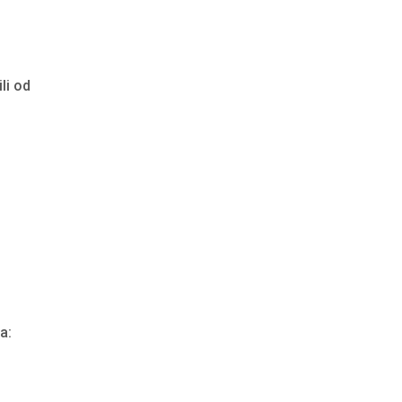
li od
a: