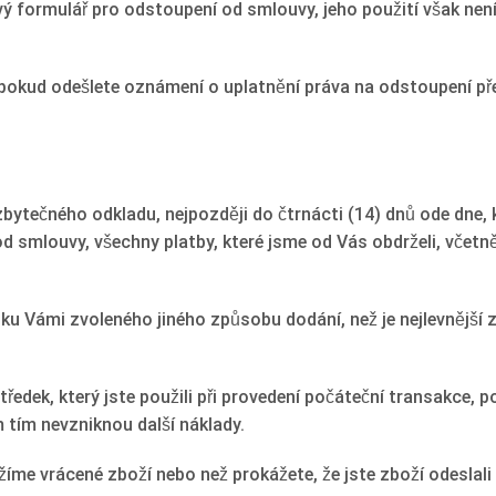
 formulář pro odstoupení od smlouvy, jeho použití však nen
okud odešlete oznámení o uplatnění práva na odstoupení pře
ytečného odkladu, nejpozději do čtrnácti (14) dnů ode dne, 
 smlouvy, všechny platby, které jsme od Vás obdrželi, včetn
dku Vámi zvoleného jiného způsobu dodání, než je nejlevnější
tředek, který jste použili při provedení počáteční transakce, 
m tím nevzniknou další náklady.
íme vrácené zboží nebo než prokážete, že jste zboží odeslali