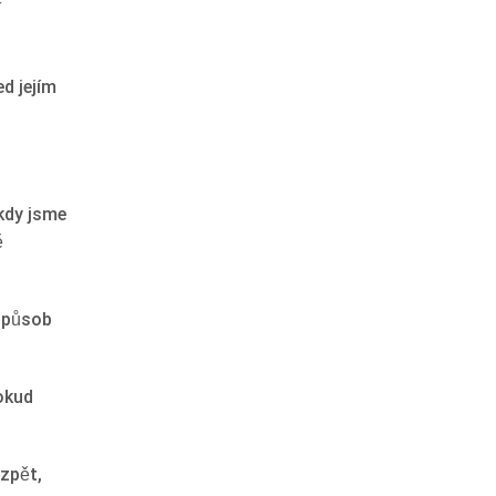
í
d jejím
kdy jsme
ě
 způsob
pokud
 zpět,