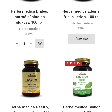
Herba medica Diabex,
Herba medica Edemal,
normální hladina
funkci ledvin, 100 tbl.
glukózy, 100 tbl.
Herba medica
319
Kč
Herba medica
319
Kč
Čtěte více
SLEVA
11%
Herba medica Gastro,
Herba medica Ginkgo