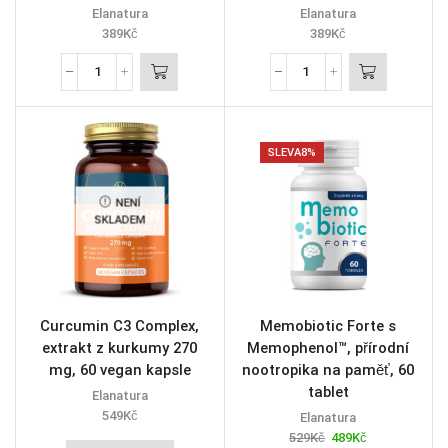
Elanatura
Elanatura
389
Kč
389
Kč
SLEVA
8%
NENÍ
SKLADEM
Curcumin C3 Complex,
Memobiotic Forte s
extrakt z kurkumy 270
Memophenol™, přírodní
mg, 60 vegan kapsle
nootropika na paměť, 60
tablet
Elanatura
549
Kč
Elanatura
529
Kč
489
Kč