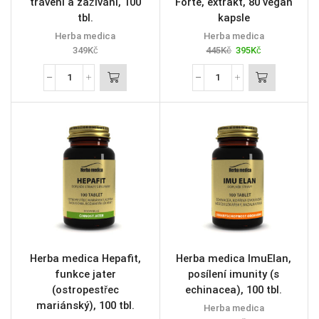
trávení a zažívání, 100
Forte, extrakt, 80 vegan
tbl.
kapsle
Herba medica
Herba medica
349
Kč
445
Kč
395
Kč
Herba medica Hepafit,
Herba medica ImuElan,
funkce jater
posílení imunity (s
(ostropestřec
echinacea), 100 tbl.
mariánský), 100 tbl.
Herba medica