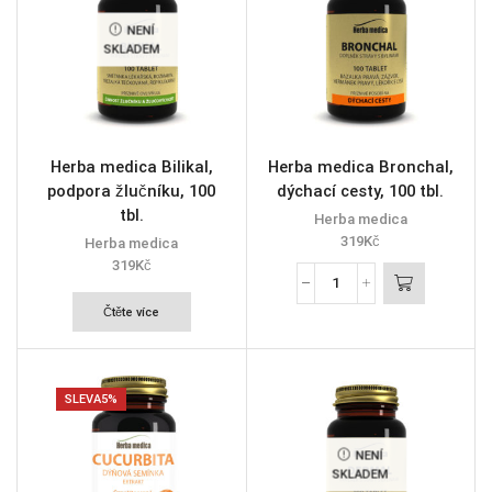
NENÍ
SKLADEM
Herba medica Bilikal,
Herba medica Bronchal,
podpora žlučníku, 100
dýchací cesty, 100 tbl.
tbl.
Herba medica
319
Kč
Herba medica
319
Kč
Čtěte více
SLEVA
5%
NENÍ
SKLADEM