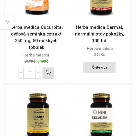
Herba medica Cucurbita,
Herba medica Dermal,
dýňová semínka extrakt
normální stav pokožky,
250 mg, 80 měkkých
100 tbl.
tobolek
Herba medica
319
Kč
Herba medica
369
Kč
349
Kč
Čtěte více
NENÍ
SKLADEM