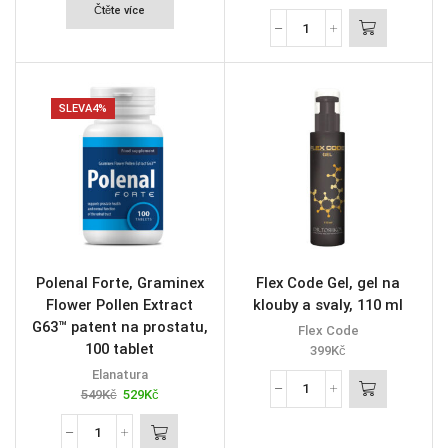
Čtěte více
SLEVA
4%
Polenal Forte, Graminex
Flex Code Gel, gel na
Flower Pollen Extract
klouby a svaly, 110 ml
G63™ patent na prostatu,
Flex Code
100 tablet
399
Kč
Elanatura
549
Kč
529
Kč