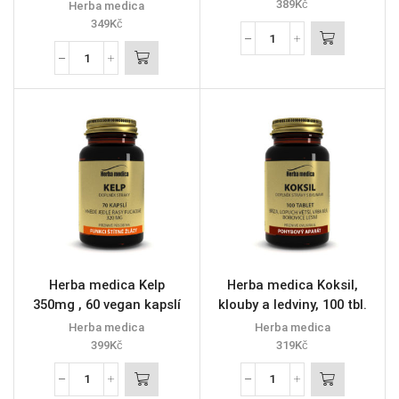
389
Kč
Herba medica
349
Kč
Herba medica Kelp
Herba medica Koksil,
350mg , 60 vegan kapslí
klouby a ledviny, 100 tbl.
Herba medica
Herba medica
399
Kč
319
Kč