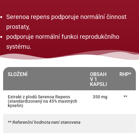
Serenoa repens podporuje normální činnost
prostaty,
podporuje normální funkci reprodukčního
systému.
SLOŽENÍ
OBSAH
RHP*
V 1
KAPSLI
Extrakt z plodů Serenoa Repens
350 mg
**
(standardizovaný na 45% mastných
kyselin)
**
Referenční hodnota není stanovena