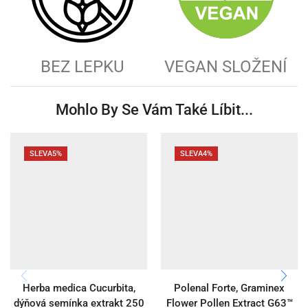
BEZ LEPKU
VEGAN SLOŽENÍ
Mohlo By Se Vám Také Líbit...
SLEVA
5%
SLEVA
4%
Herba medica Cucurbita,
Polenal Forte, Graminex
dýňová semínka extrakt 250
Flower Pollen Extract G63™