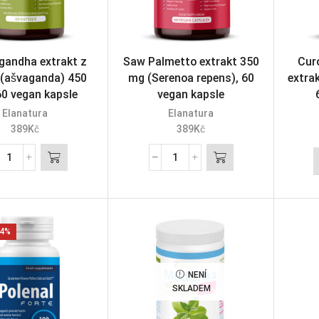
andha extrakt z
Saw Palmetto extrakt 350
Cur
 (ašvaganda) 450
mg (Serenoa repens), 60
extra
60 vegan kapsle
vegan kapsle
Elanatura
Elanatura
389
Kč
389
Kč
4%
NENÍ
SKLADEM