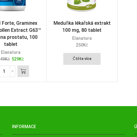
l Forte, Graminex
Meduňka lékařská extrakt
ollen Extract G63™
100 mg, 80 tablet
 na prostatu, 100
Elanatura
tablet
250
Kč
Elanatura
49
Kč
529
Kč
Čtěte více
INFORMACE