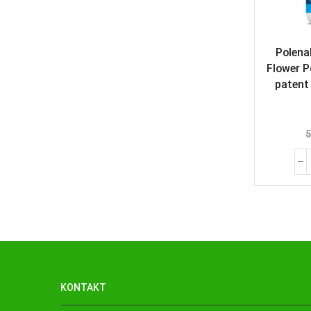
Polena
Flower P
patent
5
KONTAKT