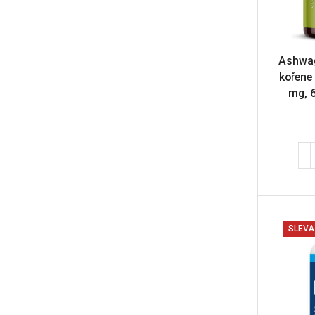
Ashwag
kořene
mg, 
SLEVA