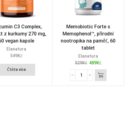
cumin C3 Complex,
Memobiotic Forte s
kt z kurkumy 270 mg,
Memophenol™, přírodní
60 vegan kapsle
nootropika na paměť, 60
tablet
Elanatura
549
Kč
Elanatura
529
Kč
489
Kč
Čtěte více