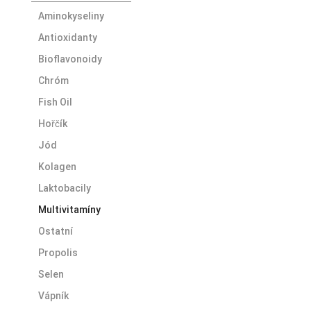
Aminokyseliny
Antioxidanty
Bioflavonoidy
Chróm
Fish Oil
Hořčík
Jód
Kolagen
Laktobacily
Multivitamíny
Ostatní
Propolis
Selen
Vápník