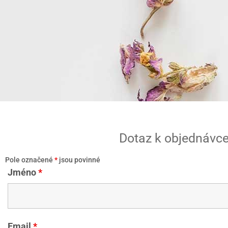
Dotaz k objednávc
Pole označené
*
jsou povinné
Jméno
*
Email
*